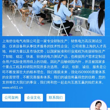
上海舒佳电气有限公司是一家专业研制生产、销售电力高压测试仪
器、仪表设备和从事技术服务的技术性企业。 公司依靠上海的人才高
地、科研力量以及市场优势，以国家标准和行业规程为依据研制生产
了智能、稳定、快速、轻便的电力测试产品，也根据用户需求定制适
合用户实际使用用得上的功能。因此产品畅销国内外，并且被国家多
个重点工程及科研院所院所多次选用。 卓识、创新、诚信、服务是公
司不断发展壮大的根本理念。我们着眼未来，强化ISO9000质量体系
的全面管理，不断完善服务体系。我们的诚信将赢得您的信赖，您的
支持将壮大我们的事业，我们将和您一起走向互惠互赢的灿烂未来。
www.eh51.cn
公司架构
企业文化
联系我们