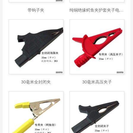
带钩子夹
纯铜绝缘鳄鱼夹护套夹子电源接线夹
30毫米全封闭夹
30毫米高压夹子